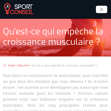
Qu’est-ce qui empêche la
croissance musculaire ?
/
Santé / Bien-être
/ Qu’est-ce qui empêche la croissance musculaire ?
Vous faites un entraînement de musculation, mais vous êtes
un peu déçu des résultats que vous obtenez ? En d’autres
termes : vos muscles ne se développent pas autant que vous
l’auriez souhaité pour les résultats ? Diverses raisons
peuvent avoir une influence négative sur la croissance
musculaire. Voici les cinq principales raisons pour