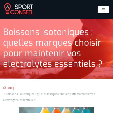
Boissons isotoniques :
quelles marques choisir
pour maintenir vos
électrolytes essentiels ?
/
Blog
/ Boissons isotoniques : quelles marques choisir pour maintenir vos
électrolytes essentiels ?