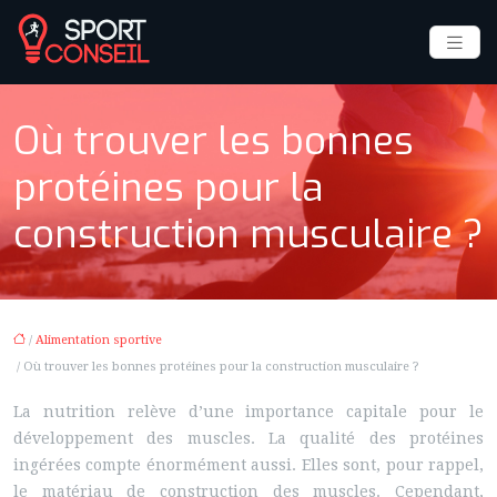
Où trouver les bonnes
protéines pour la
construction musculaire ?
/
Alimentation sportive
/ Où trouver les bonnes protéines pour la construction musculaire ?
La nutrition relève d’une importance capitale pour le
développement des muscles. La qualité des protéines
ingérées compte énormément aussi. Elles sont, pour rappel,
le matériau de construction des muscles. Cependant,