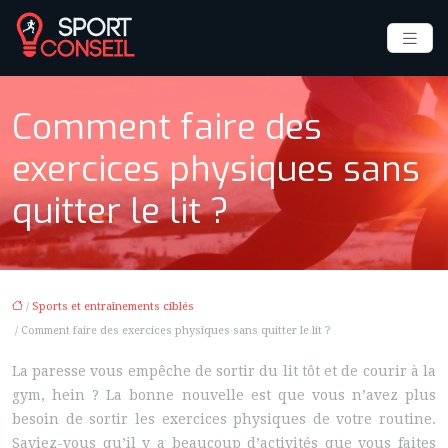
Comment faire des
exercices physiques sans
quitter le lit ?
/
Sports et entraînements ciblés
/ Comment faire des exercices physiques sans quitter le lit ?
La paresse vous empêche de sortir du lit tôt et de courir à la
gym, hein ? La bonne nouvelle est que vous n’avez plus
besoin de sortir les exercices physiques de votre routine.
Saviez-vous qu’il y a beaucoup d’activités que vous faites