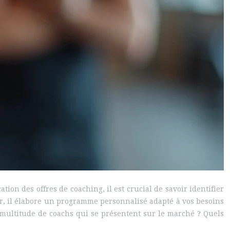
tion des offres de coaching, il est crucial de savoir identifier
r, il élabore un programme personnalisé adapté à vos besoins
a multitude de coachs qui se présentent sur le marché ? Quels