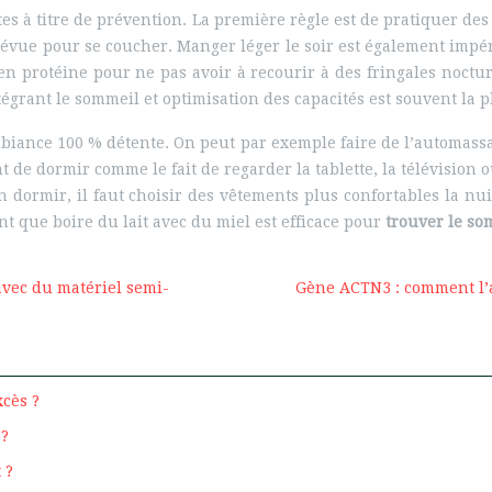
stes à titre de prévention. La première règle est de pratiquer d
prévue pour se coucher. Manger léger le soir est également impé
 en protéine pour ne pas avoir à recourir à des fringales noctu
grant le sommeil et optimisation des capacités est souvent la pl
mbiance 100 % détente. On peut par exemple faire de l’automassa
nt de dormir comme le fait de regarder la tablette, la télévisio
 dormir, il faut choisir des vêtements plus confortables la nuit
nt que boire du lait avec du miel est efficace pour
trouver le so
avec du matériel semi-
Gène ACTN3 : comment l’a
cès ?
 ?
 ?