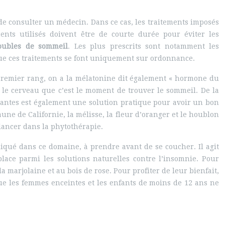
de consulter un médecin. Dans ce cas, les traitements imposés
nts utilisés doivent être de courte durée pour éviter les
oubles de sommeil
. Les plus prescrits sont notamment les
que ces traitements se font uniquement sur ordonnance.
u premier rang, on a la mélatonine dit également « hormone du
e le cerveau que c’est le moment de trouver le sommeil. De la
plantes est également une solution pratique pour avoir un bon
aune de Californie, la mélisse, la fleur d’oranger et le houblon
 lancer dans la phytothérapie.
diqué dans ce domaine, à prendre avant de se coucher. Il agit
lace parmi les solutions naturelles contre l’insomnie. Pour
a marjolaine et au bois de rose. Pour profiter de leur bienfait,
 que les femmes enceintes et les enfants de moins de 12 ans ne