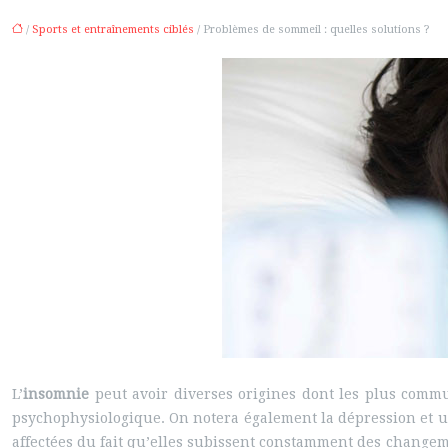
/
Sports et entraînements ciblés
/ Problèmes de sommeil : quelles solutions ?
L’
insomnie
peut avoir diverses origines dont les plus comm
psychophysiologique. On notera également la dépression et un
affectées du fait qu’elles subissent constamment des change