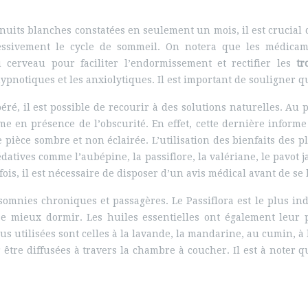
nuits blanches constatées en seulement un mois, il est crucial 
ssivement le cycle de sommeil. On notera que les médicame
u cerveau pour faciliter l’endormissement et rectifier les
tr
ypnotiques et les anxiolytiques. Il est important de souligner 
péré, il est possible de recourir à des solutions naturelles. A
sme en présence de l’obscurité. En effet, cette dernière inform
pièce sombre et non éclairée. L’utilisation des bienfaits des 
atives comme l’aubépine, la passiflore, la valériane, le pavot j
ois, il est nécessaire de disposer d’un avis médical avant de se
nsomnies chroniques et passagères. Le Passiflora est le plus in
se mieux dormir. Les huiles essentielles ont également leur p
us utilisées sont celles à la lavande, la mandarine, au cumin, à l
r être diffusées à travers la chambre à coucher. Il est à noter