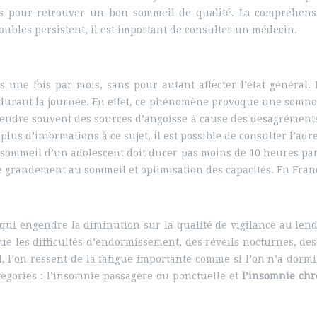
gles pour retrouver un bon sommeil de qualité. La compréhen
troubles persistent, il est important de consulter un médecin.
une fois par mois, sans pour autant affecter l’état général
 durant la journée. En effet, ce phénomène provoque une somnol
ndre souvent des sources d’angoisse à cause des désagréments qu
lus d’informations à ce sujet, il est possible de consulter l’adr
sommeil d’un adolescent doit durer pas moins de 10 heures par n
grandement au sommeil et optimisation des capacités. En Franc
qui engendre la diminution sur la qualité de vigilance au le
ue les difficultés d’endormissement, des réveils nocturnes, des
, l’on ressent de la fatigue importante comme si l’on n’a dormi
tégories : l’insomnie passagère ou ponctuelle et
l’insomnie ch