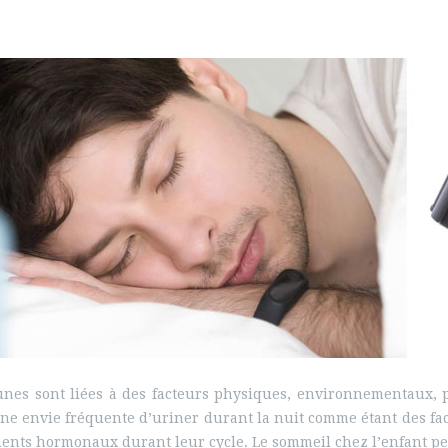
unes sont liées à des facteurs physiques, environnementaux, p
e envie fréquente d’uriner durant la nuit comme étant des fac
ments hormonaux durant leur cycle. Le sommeil chez l’enfant p