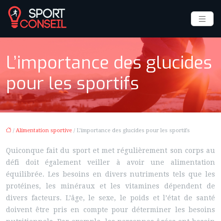
L’importance des glucides
pour les sportifs
/
Alimentation sportive
/ L’importance des glucides pour les sportifs
Quiconque fait du sport et met régulièrement son corps au
défi doit également veiller à avoir une alimentation
équilibrée. Les besoins en divers nutriments tels que les
protéines, les minéraux et les vitamines dépendent de
divers facteurs. L’âge, le sexe, le poids et l’état de santé
doivent être pris en compte pour déterminer les besoins